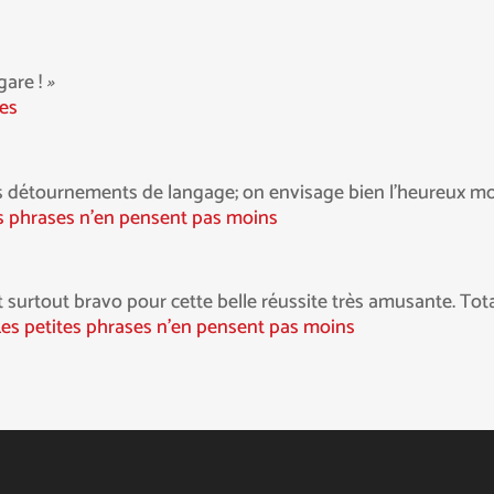
gare !
»
ées
r ces détournements de langage; on envisage bien l’heureux m
es phrases n’en pensent pas moins
 et surtout bravo pour cette belle réussite très amusante. Tota
Les petites phrases n’en pensent pas moins