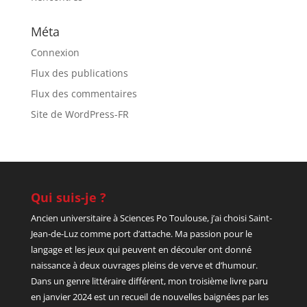
Méta
Connexion
Flux des publications
Flux des commentaires
Site de WordPress-FR
Qui suis-je ?
Ancien universitaire à Sciences Po Toulouse, j’ai choisi Saint-
Jean-de-Luz comme port d’attache. Ma passion pour le
langage et les jeux qui peuvent en découler ont donné
naissance à deux ouvrages pleins de verve et d’humour.
Dans un genre littéraire différent, mon troisième livre paru
en janvier 2024 est un recueil de nouvelles baignées par les