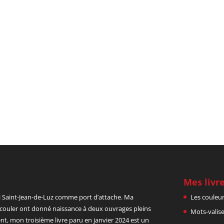
Mes livr
isi Saint-Jean-de-Luz comme port d’attache. Ma
Les couleu
découler ont donné naissance à deux ouvrages pleins
Mots-valis
ent, mon troisième livre paru en janvier 2024 est un