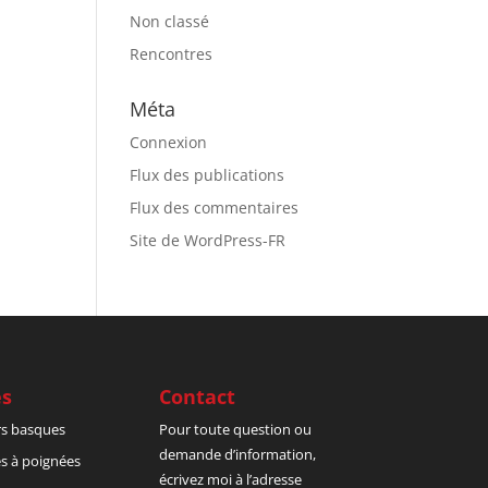
Non classé
Rencontres
Méta
Connexion
Flux des publications
Flux des commentaires
Site de WordPress-FR
es
Contact
rs basques
Pour toute question ou
demande d’information,
es à poignées
écrivez moi à l’adresse