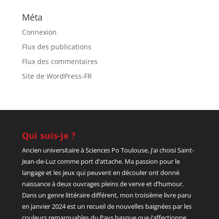
Méta
Connexion
Flux des publications
Flux des commentaires
Site de WordPress-FR
Qui suis-je ?
Ancien universitaire à Sciences Po Toulouse, j’ai choisi Saint-
Jean-de-Luz comme port d’attache. Ma passion pour le
langage et les jeux qui peuvent en découler ont donné
naissance à deux ouvrages pleins de verve et d’humour.
Dans un genre littéraire différent, mon troisième livre paru
en janvier 2024 est un recueil de nouvelles baignées par les
couleurs remarquables du Pays basque que j’affectionne